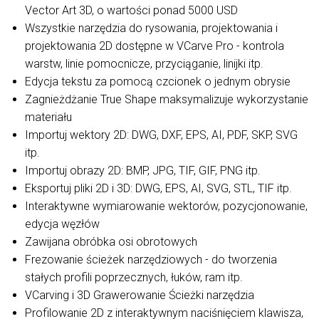
Vector Art 3D, o wartości ponad 5000 USD
Wszystkie narzędzia do rysowania, projektowania i
projektowania 2D dostępne w VCarve Pro - kontrola
warstw, linie pomocnicze, przyciąganie, linijki itp.
Edycja tekstu za pomocą czcionek o jednym obrysie
Zagnieżdżanie True Shape maksymalizuje wykorzystanie
materiału
Importuj wektory 2D: DWG, DXF, EPS, AI, PDF, SKP, SVG
itp.
Importuj obrazy 2D: BMP, JPG, TIF, GIF, PNG itp.
Eksportuj pliki 2D i 3D: DWG, EPS, AI, SVG, STL, TIF itp.
Interaktywne wymiarowanie wektorów, pozycjonowanie,
edycja węzłów
Zawijana obróbka osi obrotowych
Frezowanie ścieżek narzędziowych - do tworzenia
stałych profili poprzecznych, łuków, ram itp.
VCarving i 3D Grawerowanie Ścieżki narzędzia
Profilowanie 2D z interaktywnym naciśnięciem klawisza,