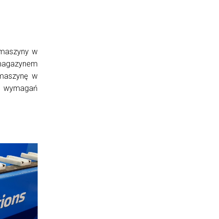
 maszyny w
magazynem
maszynę w
ch wymagań