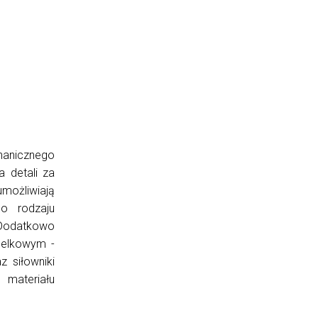
anicznego
 detali za
możliwiają
o rodzaju
 Dodatkowo
belkowym -
 siłowniki
materiału