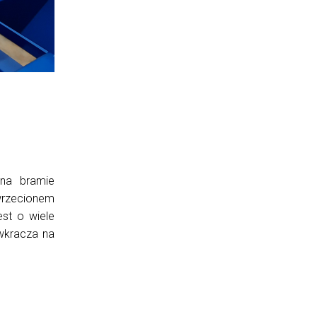
na bramie
 wrzecionem
est o wiele
wkracza na