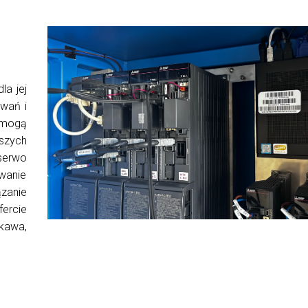
a jej
wań i
 mogą
kszych
serwo
owanie
ązanie
fercie
skawa,