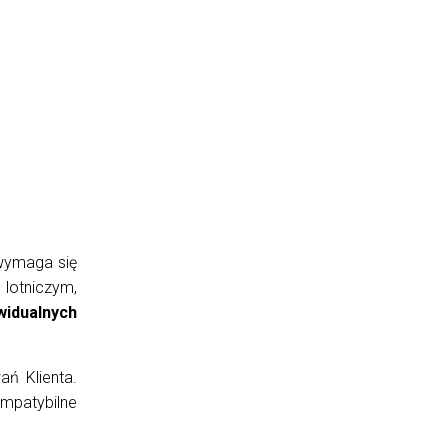
 wymaga się
 lotniczym,
widualnych
ń Klienta.
ompatybilne