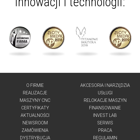
innowacji i technologii:
O FIRMIE
AKCESORIA I NARZĘDZIA
REALIZACJE
USŁUGI
MASZYNY CNC
RELOKACJE MASZYN
CERTYFIKATY
FINANSOWANIE
AKTUALNOŚCI
INVEST LAB
NEWSROOM
SERWIS
ZAMÓWIENIA
PRACA
DYSTRYBUCJA
REGULAMIN