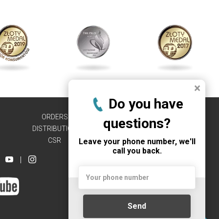
×
Do you have
ORDERS
WORK
questions?
DISTRIBUTION
REGULATIONS
CSR
CONTACT
Leave your phone number, we'll
call you back.
|