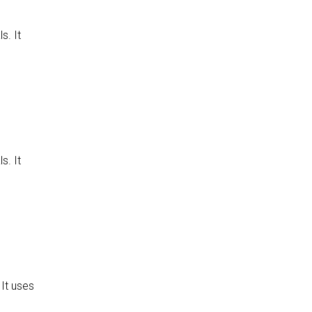
s. It
s. It
It uses