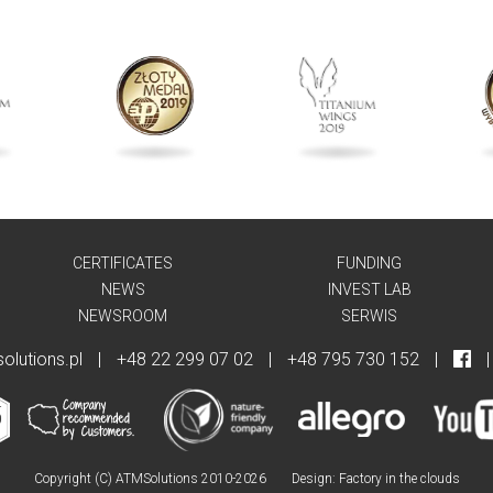
CERTIFICATES
FUNDING
NEWS
INVEST LAB
NEWSROOM
SERWIS
olutions.pl
|
+48 22 299 07 02
|
+48 795 730 152
|
|
Copyright (C) ATMSolutions 2010-2026
Design:
Factory in the clouds