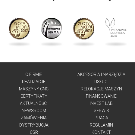
O FIRMIE
AKCESORIA I NARZĘDZIA
REALIZACJE
USŁUGI
MASZYNY CNC
RELOKACJE MASZYN
CERTYFIKATY
FINANSOWANIE
AKTUALNOŚCI
INVEST LAB
NEWSROOM
SERWIS
ZAMÓWIENIA
PRACA
DYSTRYBUCJA
REGULAMIN
CSR
KONTAKT